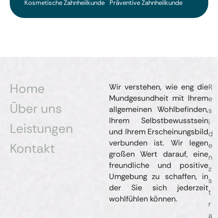
Kosmetische Zahnheilkunde
Präventive Zahnheilkunde
Home
Wir verstehen, wie eng die
R
Mundgesundheit mit Ihrem
e
Über uns
allgemeinen Wohlbefinden,
s
Ihrem Selbstbewusstsein
i
Leistungen
und Ihrem Erscheinungsbild
d
verbunden ist. Wir legen
Kontakt
e
großen Wert darauf, eine
n
freundliche und positive
z
Umgebung zu schaffen, in
s
der Sie sich jederzeit
t
wohlfühlen können.
r
a